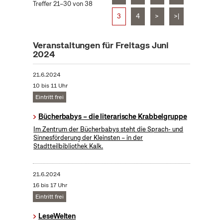
Treffer 21–30 von 38
3
4
>
>|
Veranstaltungen für Freitags Juni
2024
21.6.2024
10 bis 11 Uhr
Eintritt frei
Bücherbabys – die literarische Krabbelgruppe
Im Zentrum der Bücherbabys steht die Sprach- und
Sinnesförderung der Kleinsten – in der
Stadtteilbibliothek Kalk.
21.6.2024
16 bis 17 Uhr
Eintritt frei
LeseWelten