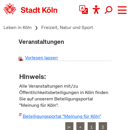
zum Inhalt springen
Leben in Köln
Freizeit, Natur und Sport
Veranstaltungen
Vorlesen lassen
Hinweis:
Alle Veranstaltungen mit/zu
Öffentlichkeitsbeteiligungen in Köln finden
Sie auf unserem Beteiligungsportal
"Meinung für Köln".
Beteiligungsportal "Meinung für Köln"
|<
<
1
2