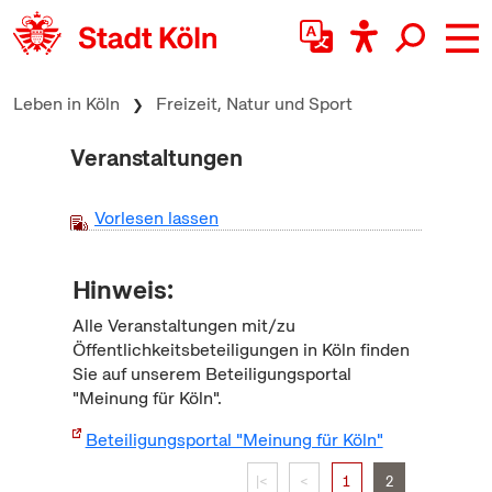
zum Inhalt springen
Leben in Köln
Freizeit, Natur und Sport
Veranstaltungen
Vorlesen lassen
Hinweis:
Alle Veranstaltungen mit/zu
Öffentlichkeitsbeteiligungen in Köln finden
Sie auf unserem Beteiligungsportal
"Meinung für Köln".
Beteiligungsportal "Meinung für Köln"
|<
<
1
2