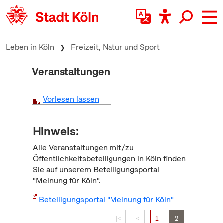
zum Inhalt springen
Leben in Köln
Freizeit, Natur und Sport
Veranstaltungen
Vorlesen lassen
Hinweis:
Alle Veranstaltungen mit/zu
Öffentlichkeitsbeteiligungen in Köln finden
Sie auf unserem Beteiligungsportal
"Meinung für Köln".
Beteiligungsportal "Meinung für Köln"
|<
<
1
2