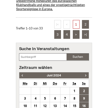
unbestrittene Höhepunkt des europäischen
Klubhandballs und eines der prestigeträchtigsten
Sportereignisse in Europa.
|<
<
1
2
Treffer 1–10 von 33
3
4
>
>|
Suche in Veranstaltungen
Suchen
Zeitraum wählen
Juni 2024
Mo
Di
Mi
Do
Fr
Sa
So
1
2
3
4
5
6
7
8
9
10
11
12
13
14
15
16