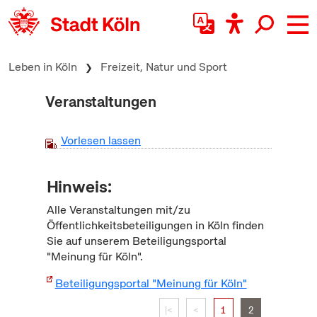
zum Inhalt springen
Leben in Köln
Freizeit, Natur und Sport
Veranstaltungen
Vorlesen lassen
Hinweis:
Alle Veranstaltungen mit/zu
Öffentlichkeitsbeteiligungen in Köln finden
Sie auf unserem Beteiligungsportal
"Meinung für Köln".
Beteiligungsportal "Meinung für Köln"
|<
<
1
2