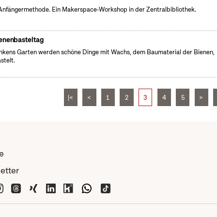
Anfängermethode. Ein Makerspace-Workshop in der Zentralbibliothek.
enenbasteltag
inkens Garten werden schöne Dinge mit Wachs, dem Baumaterial der Bienen,
stelt.
|<
<
1
2
3
4
5
>
e
etter