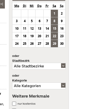
>|
Mo
Di
Mi
Do
Fr
Sa
So
1
2
3
4
5
6
7
8
9
10
11
12
13
14
15
16
17
18
19
20
21
22
23
24
25
26
27
28
29
30
oder
Stadtbezirk
oder
Kategorie
r
Weitere Merkmale
nur kostenlos
an,