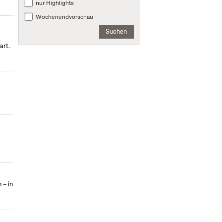
nur Highlights
Wochenendvorschau
Suchen
art.
 – in