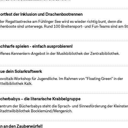
ortfest der Inklusion und Drachenbootrennen
der Regattastrecke am Fühlinger See wird es wieder richtig bunt, denn die
henboote sind unterwegs. Rund 100 Breitensport- und Fun-Teams sind am St
schharfe spielen - einfach ausprobieren!
offenes Kennenlern-Angebot in der Musikbibliothek der Zentralbibliothek.
ue dein Solarkraftwerk
tovoltaik-Workshop für Jugendliche. Im Rahmen von "Floating Green" in der
tteilbibliothek Kalk.
cherbabys – die literarische Krabbelgruppe
entrum der Bücherbabys steht die Sprach- und Sinnesförderung der Kleinsten
Stadtteilbibliothek Bocklemünd/Mengenich.
n an den Zauberwürfel!