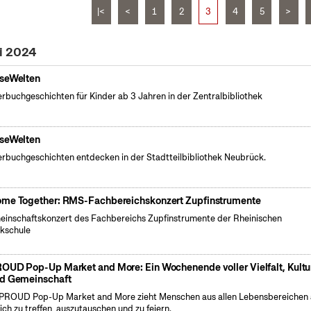
|<
<
1
2
3
4
5
>
ni 2024
seWelten
erbuchgeschichten für Kinder ab 3 Jahren in der Zentralbibliothek
seWelten
erbuchgeschichten entdecken in der Stadtteilbibliothek Neubrück.
me Together: RMS-Fachbereichskonzert Zupfinstrumente
inschaftskonzert des Fachbereichs Zupfinstrumente der Rheinischen
kschule
OUD Pop-Up Market and More: Ein Wochenende voller Vielfalt, Kultu
d Gemeinschaft
PROUD Pop-Up Market and More zieht Menschen aus allen Lebensbereichen 
ich zu treffen, auszutauschen und zu feiern.