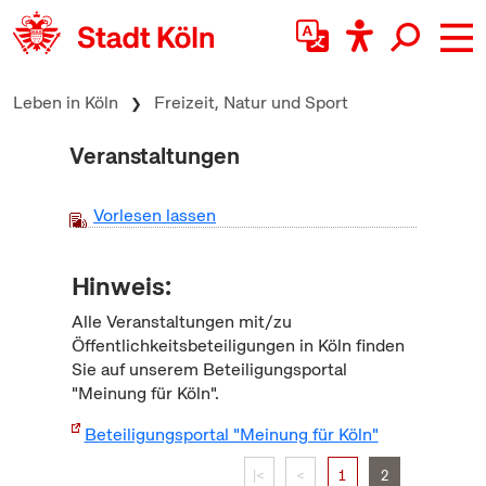
zum Inhalt springen
Leben in Köln
Freizeit, Natur und Sport
Veranstaltungen
Vorlesen lassen
Hinweis:
Alle Veranstaltungen mit/zu
Öffentlichkeitsbeteiligungen in Köln finden
Sie auf unserem Beteiligungsportal
"Meinung für Köln".
Beteiligungsportal "Meinung für Köln"
|<
<
1
2