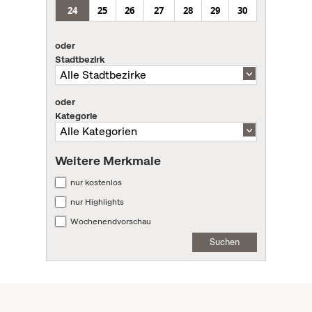
24
25
26
27
28
29
30
oder
Stadtbezirk
oder
Kategorie
Weitere Merkmale
nur kostenlos
nur Highlights
Wochenendvorschau
Suchen