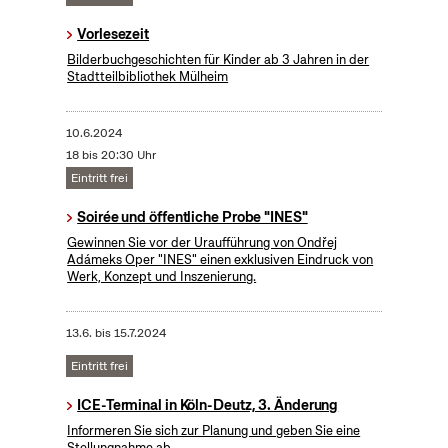
Vorlesezeit
Bilderbuchgeschichten für Kinder ab 3 Jahren in der
Stadtteilbibliothek Mülheim
10.6.2024
18 bis 20:30 Uhr
Eintritt frei
Soirée und öffentliche Probe "INES"
Gewinnen Sie vor der Uraufführung von Ondřej
Adámeks Oper "INES" einen exklusiven Eindruck von
Werk, Konzept und Inszenierung.
13.6.
bis
15.7.2024
Eintritt frei
ICE-Terminal in Köln-Deutz, 3. Änderung
Informeren Sie sich zur Planung und geben Sie eine
Stellungnahme ab.