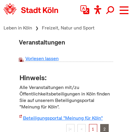
zum Inhalt springen
Leben in Köln
Freizeit, Natur und Sport
Veranstaltungen
Vorlesen lassen
Hinweis:
Alle Veranstaltungen mit/zu
Öffentlichkeitsbeteiligungen in Köln finden
Sie auf unserem Beteiligungsportal
"Meinung für Köln".
Beteiligungsportal "Meinung für Köln"
|<
<
1
2