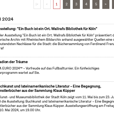
|<
<
1
2
3
4
5
>
ni 2024
sstellung: "Ein Buch ist ein Ort. Wallrafs Bibliothek für Köln"
der Ausstellung "Ein Buch ist ein Ort. Wallrafs Bibliothek für Köln" präsentiert 
orische Archiv mit Rheinischem Bildarchiv anhand ausgewählter Quellen eine 
utendsten Nachlässe für die Stadt: die Büchersammlung von Ferdinand Fran
raf
adion der Träume
 EURO 2024™ – Vorfreude auf das Fußballturnier. Ein fünfwöchiges
urprogramm wartet auf Sie.
chkunst und lateinamerikanische Literatur – Eine Begegnung,
nstlerbücher aus der Sammlung Klaus Küpper
Kunst- und Museumsbibliothek der Stadt Köln zeigt vom 11. Mai bis zum 23. J
 die Ausstellung: Buchkunst und lateinamerikanische Literatur – Eine Begegn
tlerbücher aus der Sammlung Klaus Küpper. Ausstellungseröffnung am Freitag
10. Mai 2024, um 19.00 Uhr.