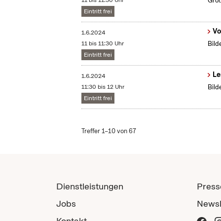
11 bis 11:30 Uhr
Groß
Eintritt frei
Vo
1.6.2024
11 bis 11:30 Uhr
Bild
Eintritt frei
Le
1.6.2024
11:30 bis 12 Uhr
Bild
Eintritt frei
Treffer 1–10 von 67
Dienstleistungen
Press
Jobs
Newsl
Kontakt