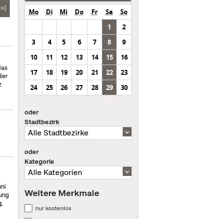
>|
Mo
Di
Mi
Do
Fr
Sa
So
1
2
3
4
5
6
7
8
9
10
11
12
13
14
15
16
das
17
18
19
20
21
22
23
der
z
24
25
26
27
28
29
30
oder
Stadtbezirk
oder
Kategorie
uni
Weitere Merkmale
ung
,
nur kostenlos