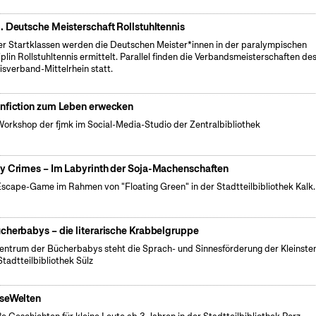
. Deutsche Meisterschaft Rollstuhltennis
ier Startklassen werden die Deutschen Meister*innen in der paralympischen
iplin Rollstuhltennis ermittelt. Parallel finden die Verbandsmeisterschaften de
isverband-Mittelrhein statt.
nfiction zum Leben erwecken
Workshop der fjmk im Social-Media-Studio der Zentralbibliothek
y Crimes – Im Labyrinth der Soja-Machenschaften
Escape-Game im Rahmen von "Floating Green" in der Stadtteilbibliothek Kalk.
cherbabys – die literarische Krabbelgruppe
entrum der Bücherbabys steht die Sprach- und Sinnesförderung der Kleinsten
Stadtteilbibliothek Sülz
seWelten