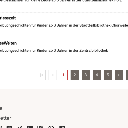
e Geschichten für kleine Leute ab 3 Jahren in der Stadtteilbibliothek Porz
rlesezeit
erbuchgeschichten für Kinder ab 3 Jahren in der Stadtteilbibliothek Chorweile
seWelten
erbuchgeschichten für Kinder ab 3 Jahren in der Zentralbibliothek
|<
<
1
2
3
4
5
>
e
etter