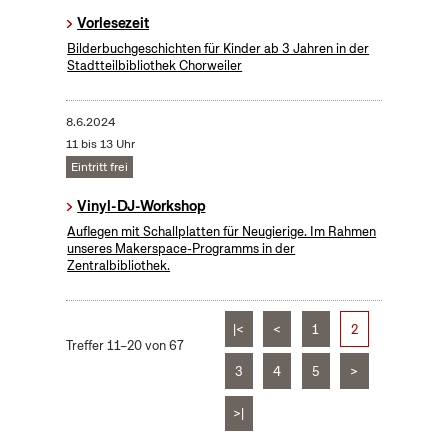
Vorlesezeit
Bilderbuchgeschichten für Kinder ab 3 Jahren in der
Stadtteilbibliothek Chorweiler
8.6.2024
11 bis 13 Uhr
Eintritt frei
Vinyl-DJ-Workshop
Auflegen mit Schallplatten für Neugierige. Im Rahmen
unseres Makerspace-Programms in der
Zentralbibliothek.
|<
<
1
2
Treffer 11–20 von 67
3
4
5
>
>|