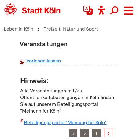
zum Inhalt springen
Leben in Köln
Freizeit, Natur und Sport
Veranstaltungen
Vorlesen lassen
Hinweis:
Alle Veranstaltungen mit/zu
Öffentlichkeitsbeteiligungen in Köln finden
Sie auf unserem Beteiligungsportal
"Meinung für Köln".
Beteiligungsportal "Meinung für Köln"
|<
<
1
2