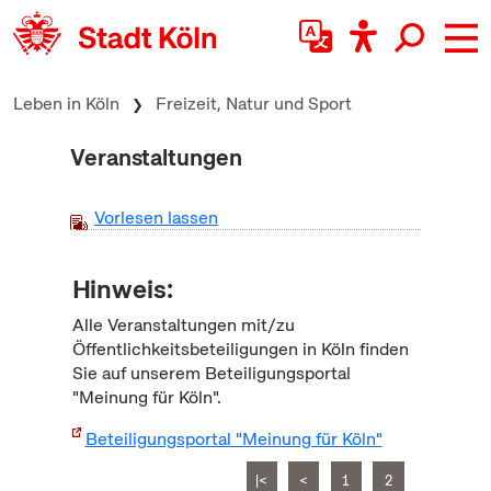
zum Inhalt springen
Leben in Köln
Freizeit, Natur und Sport
Veranstaltungen
Vorlesen lassen
Hinweis:
Alle Veranstaltungen mit/zu
Öffentlichkeitsbeteiligungen in Köln finden
Sie auf unserem Beteiligungsportal
"Meinung für Köln".
Beteiligungsportal "Meinung für Köln"
|<
<
1
2