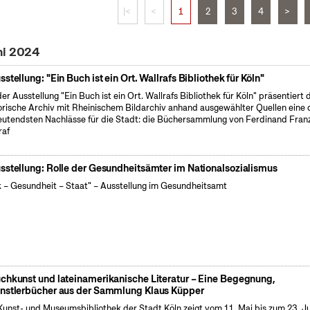
|<
<
1
2
3
4
>
ni 2024
sstellung: "Ein Buch ist ein Ort. Wallrafs Bibliothek für Köln"
der Ausstellung "Ein Buch ist ein Ort. Wallrafs Bibliothek für Köln" präsentiert 
orische Archiv mit Rheinischem Bildarchiv anhand ausgewählter Quellen eine 
utendsten Nachlässe für die Stadt: die Büchersammlung von Ferdinand Fran
raf
sstellung: Rolle der Gesundheitsämter im Nationalsozialismus
k – Gesundheit – Staat" – Ausstellung im Gesundheitsamt
chkunst und lateinamerikanische Literatur – Eine Begegnung,
nstlerbücher aus der Sammlung Klaus Küpper
Kunst- und Museumsbibliothek der Stadt Köln zeigt vom 11. Mai bis zum 23. J