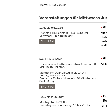
Treffer 1–10 von 32
Veranstaltungen für Mittwochs Ju
Au
12.4.
bis
9.6.2024
Dienstag bis Sonntag: 9 bis 16:30 Uhr
Mit 
Mittwoch: 9 bis 19:30 Uhr
Hist
bede
Eintritt frei
Wall
Au
2.5.
bis
27.6.2024
Der offizielle Eröffnungsvortrag findet am 6.
"Vol
Mai um 16 Uhr statt.
Montag bis Donnerstag, 8 bis 17 Uhr
Freitag, 8 bis 12 Uhr
Der letzte Einlass ist jeweils 30 Minuten vor
Schließung.
Eintritt frei
Bu
10.5.
bis
23.6.2024
Kü
Montag, 14 bis 21 Uhr
Dienstag bis Donnerstag, 10 bis 21 Uhr
Die 