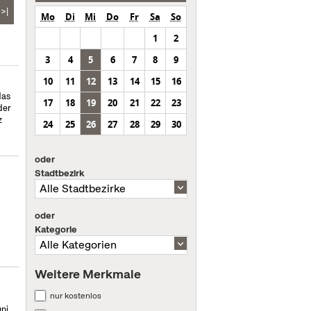
>|
Mo
Di
Mi
Do
Fr
Sa
So
1
2
3
4
5
6
7
8
9
10
11
12
13
14
15
16
das
17
18
19
20
21
22
23
der
z
24
25
26
27
28
29
30
oder
Stadtbezirk
oder
Kategorie
Weitere Merkmale
nur kostenlos
uni