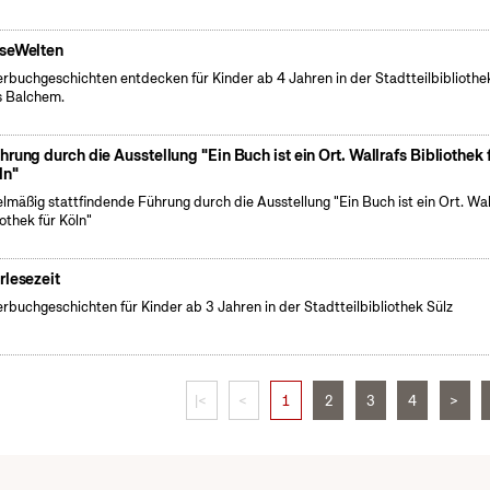
seWelten
erbuchgeschichten entdecken für Kinder ab 4 Jahren in der Stadtteilbibliothe
 Balchem.
hrung durch die Ausstellung "Ein Buch ist ein Ort. Wallrafs Bibliothek 
ln"
lmäßig stattfindende Führung durch die Ausstellung "Ein Buch ist ein Ort. Wal
iothek für Köln"
rlesezeit
erbuchgeschichten für Kinder ab 3 Jahren in der Stadtteilbibliothek Sülz
|<
<
1
2
3
4
>