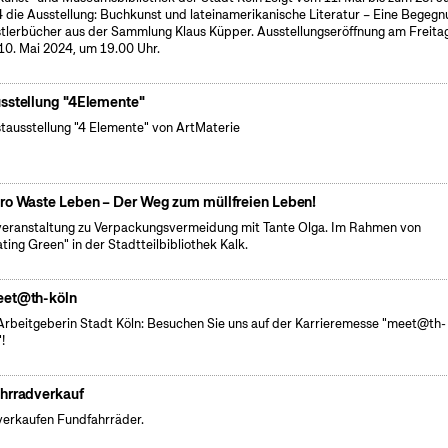
 die Ausstellung: Buchkunst und lateinamerikanische Literatur – Eine Begegn
tlerbücher aus der Sammlung Klaus Küpper. Ausstellungseröffnung am Freitag
10. Mai 2024, um 19.00 Uhr.
sstellung "4Elemente"
tausstellung "4 Elemente" von ArtMaterie
ro Waste Leben – Der Weg zum müllfreien Leben!
veranstaltung zu Verpackungsvermeidung mit Tante Olga. Im Rahmen von
ating Green" in der Stadtteilbibliothek Kalk.
et@th-köln
Arbeitgeberin Stadt Köln: Besuchen Sie uns auf der Karrieremesse "meet@th-
!
hrradverkauf
verkaufen Fundfahrräder.