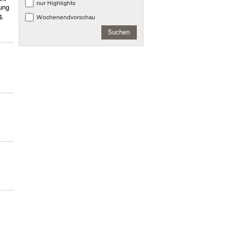
nur Highlights
ung
,
Wochenendvorschau
Suchen