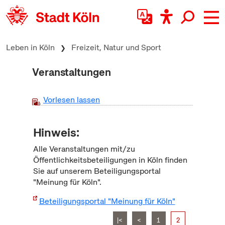
zum Inhalt springen
Leben in Köln
Freizeit, Natur und Sport
Veranstaltungen
Vorlesen lassen
Hinweis:
Alle Veranstaltungen mit/zu
Öffentlichkeitsbeteiligungen in Köln finden
Sie auf unserem Beteiligungsportal
"Meinung für Köln".
Beteiligungsportal "Meinung für Köln"
|<
<
1
2