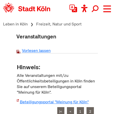
zum Inhalt springen
Leben in Köln
Freizeit, Natur und Sport
Veranstaltungen
Vorlesen lassen
Hinweis:
Alle Veranstaltungen mit/zu
Öffentlichkeitsbeteiligungen in Köln finden
Sie auf unserem Beteiligungsportal
"Meinung für Köln".
Beteiligungsportal "Meinung für Köln"
|<
<
1
2