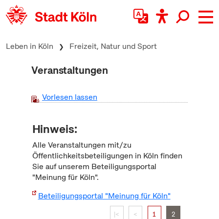
zum Inhalt springen
Leben in Köln
Freizeit, Natur und Sport
Veranstaltungen
Vorlesen lassen
Hinweis:
Alle Veranstaltungen mit/zu
Öffentlichkeitsbeteiligungen in Köln finden
Sie auf unserem Beteiligungsportal
"Meinung für Köln".
Beteiligungsportal "Meinung für Köln"
|<
<
1
2