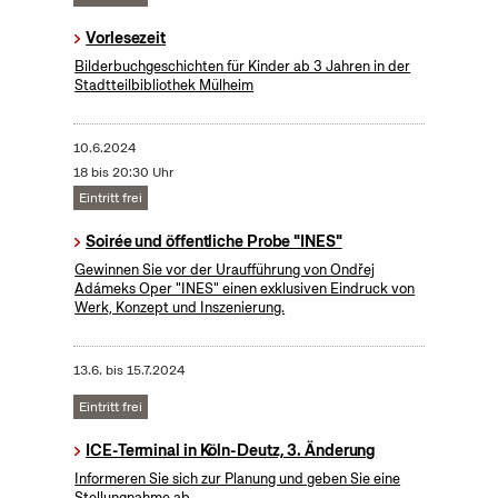
Vorlesezeit
Bilderbuchgeschichten für Kinder ab 3 Jahren in der
Stadtteilbibliothek Mülheim
10.6.2024
18 bis 20:30 Uhr
Eintritt frei
Soirée und öffentliche Probe "INES"
Gewinnen Sie vor der Uraufführung von Ondřej
Adámeks Oper "INES" einen exklusiven Eindruck von
Werk, Konzept und Inszenierung.
13.6.
bis
15.7.2024
Eintritt frei
ICE-Terminal in Köln-Deutz, 3. Änderung
Informeren Sie sich zur Planung und geben Sie eine
Stellungnahme ab.