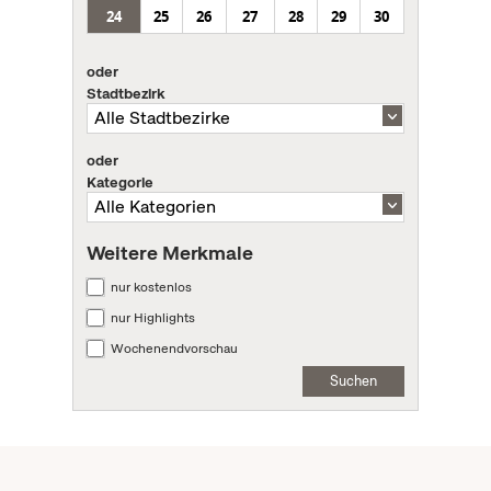
24
25
26
27
28
29
30
oder
Stadtbezirk
oder
Kategorie
Weitere Merkmale
nur kostenlos
nur Highlights
Wochenendvorschau
Suchen