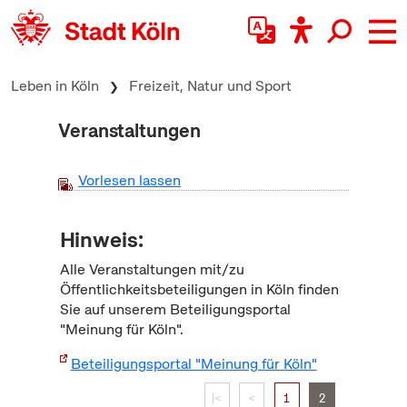
zum Inhalt springen
Leben in Köln
Freizeit, Natur und Sport
Veranstaltungen
Vorlesen lassen
Hinweis:
Alle Veranstaltungen mit/zu
Öffentlichkeitsbeteiligungen in Köln finden
Sie auf unserem Beteiligungsportal
"Meinung für Köln".
Beteiligungsportal "Meinung für Köln"
|<
<
1
2