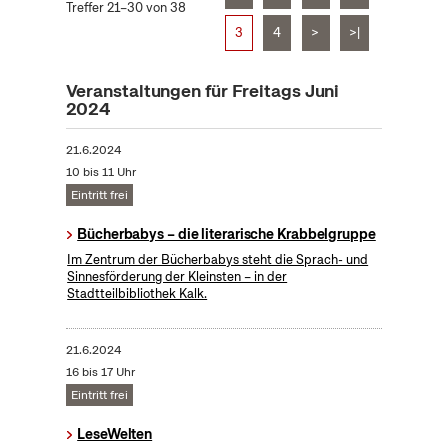
Treffer 21–30 von 38
3
4
>
>|
Veranstaltungen für Freitags Juni
2024
21.6.2024
10 bis 11 Uhr
Eintritt frei
Bücherbabys – die literarische Krabbelgruppe
Im Zentrum der Bücherbabys steht die Sprach- und
Sinnesförderung der Kleinsten – in der
Stadtteilbibliothek Kalk.
21.6.2024
16 bis 17 Uhr
Eintritt frei
LeseWelten