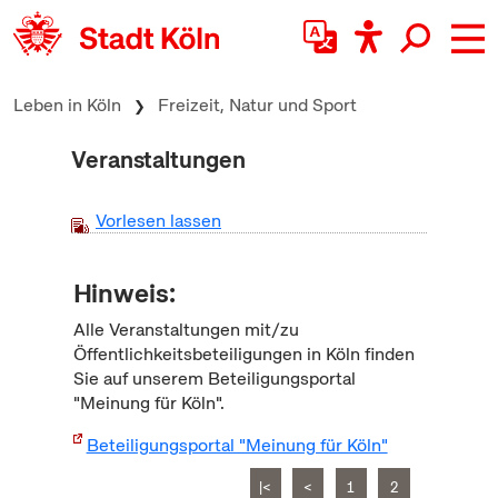
zum Inhalt springen
Leben in Köln
Freizeit, Natur und Sport
Veranstaltungen
Vorlesen lassen
Hinweis:
Alle Veranstaltungen mit/zu
Öffentlichkeitsbeteiligungen in Köln finden
Sie auf unserem Beteiligungsportal
"Meinung für Köln".
Beteiligungsportal "Meinung für Köln"
|<
<
1
2