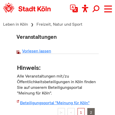
zum Inhalt springen
Leben in Köln
Freizeit, Natur und Sport
Veranstaltungen
Vorlesen lassen
Hinweis:
Alle Veranstaltungen mit/zu
Öffentlichkeitsbeteiligungen in Köln finden
Sie auf unserem Beteiligungsportal
"Meinung für Köln".
Beteiligungsportal "Meinung für Köln"
|<
<
1
2