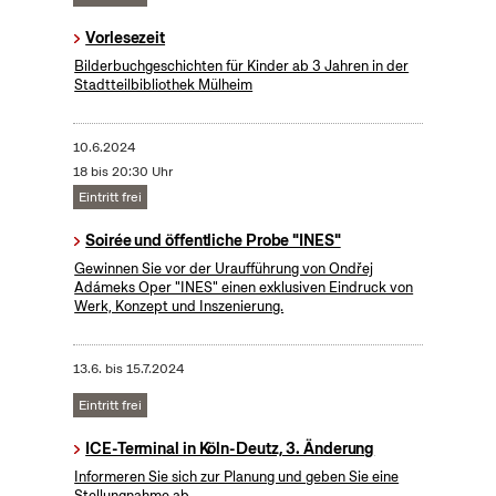
Vorlesezeit
Bilderbuchgeschichten für Kinder ab 3 Jahren in der
Stadtteilbibliothek Mülheim
10.6.2024
18 bis 20:30 Uhr
Eintritt frei
Soirée und öffentliche Probe "INES"
Gewinnen Sie vor der Uraufführung von Ondřej
Adámeks Oper "INES" einen exklusiven Eindruck von
Werk, Konzept und Inszenierung.
13.6.
bis
15.7.2024
Eintritt frei
ICE-Terminal in Köln-Deutz, 3. Änderung
Informeren Sie sich zur Planung und geben Sie eine
Stellungnahme ab.