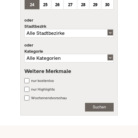
24
25
26
27
28
29
30
oder
Stadtbezirk
oder
Kategorie
Weitere Merkmale
nur kostenlos
nur Highlights
Wochenendvorschau
Suchen