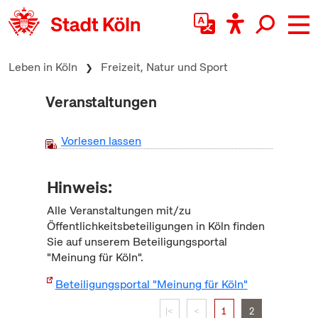
zum Inhalt springen
Leben in Köln
Freizeit, Natur und Sport
Veranstaltungen
Vorlesen lassen
Hinweis:
Alle Veranstaltungen mit/zu
Öffentlichkeitsbeteiligungen in Köln finden
Sie auf unserem Beteiligungsportal
"Meinung für Köln".
Beteiligungsportal "Meinung für Köln"
|<
<
1
2