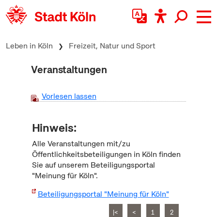
zum Inhalt springen
Leben in Köln
Freizeit, Natur und Sport
Veranstaltungen
Vorlesen lassen
Hinweis:
Alle Veranstaltungen mit/zu
Öffentlichkeitsbeteiligungen in Köln finden
Sie auf unserem Beteiligungsportal
"Meinung für Köln".
Beteiligungsportal "Meinung für Köln"
|<
<
1
2