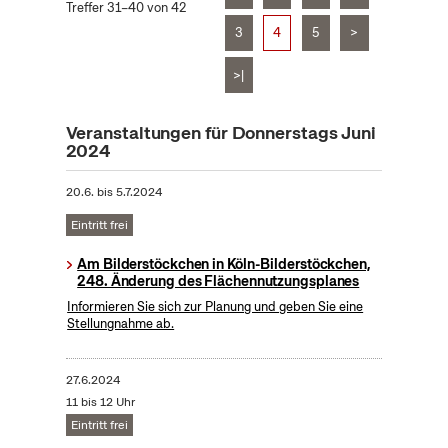
Treffer 31–40 von 42
3
4
5
>
>|
Veranstaltungen für Donnerstags Juni
2024
20.6.
bis
5.7.2024
Eintritt frei
Am Bilderstöckchen in Köln-Bilderstöckchen,
248. Änderung des Flächennutzungsplanes
Informieren Sie sich zur Planung und geben Sie eine
Stellungnahme ab.
27.6.2024
11 bis 12 Uhr
Eintritt frei