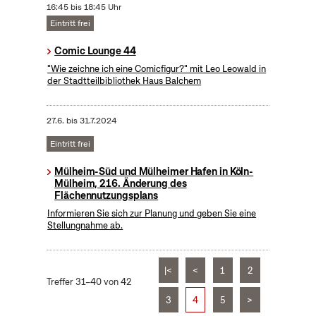
16:45 bis 18:45 Uhr
Eintritt frei
Comic Lounge 44
"Wie zeichne ich eine Comicfigur?" mit Leo Leowald in
der Stadtteilbibliothek Haus Balchem
27.6.
bis
31.7.2024
Eintritt frei
Mülheim-Süd und Mülheimer Hafen in Köln-
Mülheim, 216. Änderung des
Flächennutzungsplans
Informieren Sie sich zur Planung und geben Sie eine
Stellungnahme ab.
|<
<
1
2
Treffer 31–40 von 42
3
4
5
>