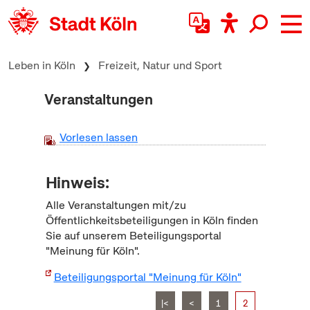
zum Inhalt springen
Leben in Köln
Freizeit, Natur und Sport
Veranstaltungen
Vorlesen lassen
Hinweis:
Alle Veranstaltungen mit/zu
Öffentlichkeitsbeteiligungen in Köln finden
Sie auf unserem Beteiligungsportal
"Meinung für Köln".
Beteiligungsportal "Meinung für Köln"
|<
<
1
2