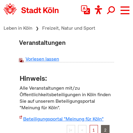
zum Inhalt springen
Leben in Köln
Freizeit, Natur und Sport
Veranstaltungen
Vorlesen lassen
Hinweis:
Alle Veranstaltungen mit/zu
Öffentlichkeitsbeteiligungen in Köln finden
Sie auf unserem Beteiligungsportal
"Meinung für Köln".
Beteiligungsportal "Meinung für Köln"
|<
<
1
2