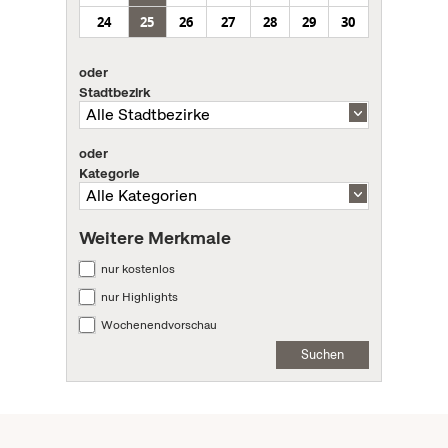
24
25
26
27
28
29
30
oder
Stadtbezirk
oder
Kategorie
Weitere Merkmale
nur kostenlos
nur Highlights
Wochenendvorschau
Suchen