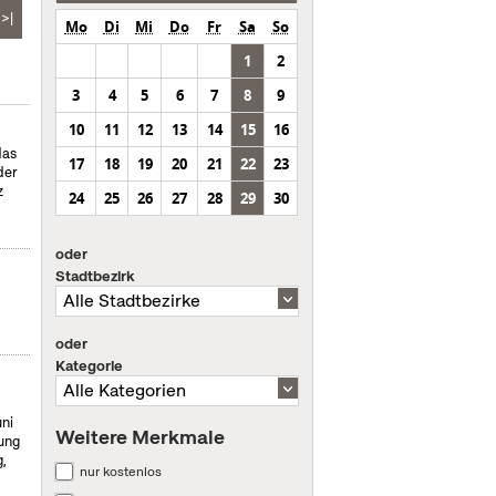
>|
Mo
Di
Mi
Do
Fr
Sa
So
1
2
3
4
5
6
7
8
9
10
11
12
13
14
15
16
das
17
18
19
20
21
22
23
der
z
24
25
26
27
28
29
30
oder
Stadtbezirk
oder
Kategorie
uni
Weitere Merkmale
ung
,
nur kostenlos