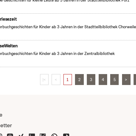
e Geschichten für kleine Leute ab 3 Jahren in der Stadtteilbibliothek Porz
rlesezeit
erbuchgeschichten für Kinder ab 3 Jahren in der Stadtteilbibliothek Chorweile
seWelten
erbuchgeschichten für Kinder ab 3 Jahren in der Zentralbibliothek
|<
<
1
2
3
4
5
>
e
etter