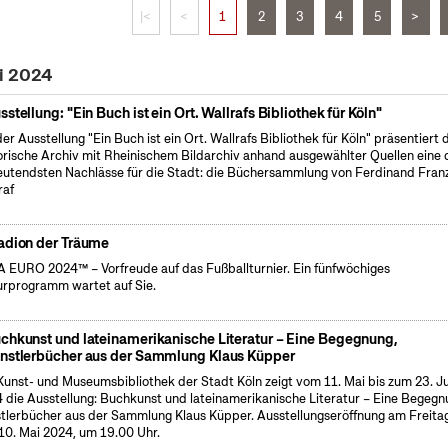
|<
<
1
2
3
4
5
>
ni 2024
sstellung: "Ein Buch ist ein Ort. Wallrafs Bibliothek für Köln"
der Ausstellung "Ein Buch ist ein Ort. Wallrafs Bibliothek für Köln" präsentiert 
orische Archiv mit Rheinischem Bildarchiv anhand ausgewählter Quellen eine 
utendsten Nachlässe für die Stadt: die Büchersammlung von Ferdinand Fran
raf
adion der Träume
 EURO 2024™ – Vorfreude auf das Fußballturnier. Ein fünfwöchiges
urprogramm wartet auf Sie.
chkunst und lateinamerikanische Literatur – Eine Begegnung,
nstlerbücher aus der Sammlung Klaus Küpper
Kunst- und Museumsbibliothek der Stadt Köln zeigt vom 11. Mai bis zum 23. J
 die Ausstellung: Buchkunst und lateinamerikanische Literatur – Eine Begegn
tlerbücher aus der Sammlung Klaus Küpper. Ausstellungseröffnung am Freitag
10. Mai 2024, um 19.00 Uhr.