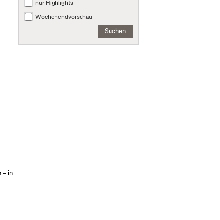
nur Highlights
Wochenendvorschau
Suchen
s
 – in