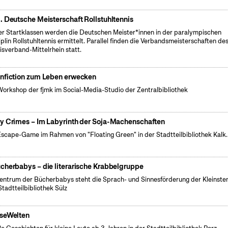
. Deutsche Meisterschaft Rollstuhltennis
ier Startklassen werden die Deutschen Meister*innen in der paralympischen
iplin Rollstuhltennis ermittelt. Parallel finden die Verbandsmeisterschaften de
isverband-Mittelrhein statt.
nfiction zum Leben erwecken
Workshop der fjmk im Social-Media-Studio der Zentralbibliothek
y Crimes – Im Labyrinth der Soja-Machenschaften
Escape-Game im Rahmen von "Floating Green" in der Stadtteilbibliothek Kalk.
cherbabys – die literarische Krabbelgruppe
entrum der Bücherbabys steht die Sprach- und Sinnesförderung der Kleinsten
Stadtteilbibliothek Sülz
seWelten