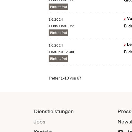
11 bis 11:30 Uhr
Groß
Eintritt frei
Vo
1.6.2024
11 bis 11:30 Uhr
Bild
Eintritt frei
Le
1.6.2024
11:30 bis 12 Uhr
Bild
Eintritt frei
Treffer 1–10 von 67
Dienstleistungen
Press
Jobs
Newsl
Kontakt