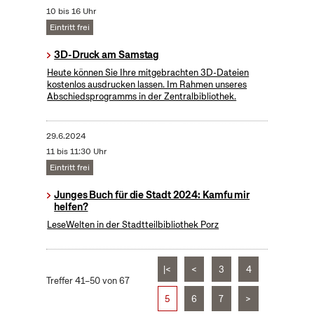
10 bis 16 Uhr
Eintritt frei
3D-Druck am Samstag
Heute können Sie Ihre mitgebrachten 3D-Dateien
kostenlos ausdrucken lassen. Im Rahmen unseres
Abschiedsprogramms in der Zentralbibliothek.
29.6.2024
11 bis 11:30 Uhr
Eintritt frei
Junges Buch für die Stadt 2024: Kamfu mir
helfen?
LeseWelten in der Stadtteilbibliothek Porz
|<
<
3
4
Treffer 41–50 von 67
5
6
7
>