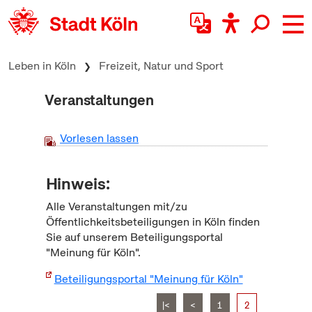
zum Inhalt springen
Leben in Köln
Freizeit, Natur und Sport
Veranstaltungen
Vorlesen lassen
Hinweis:
Alle Veranstaltungen mit/zu
Öffentlichkeitsbeteiligungen in Köln finden
Sie auf unserem Beteiligungsportal
"Meinung für Köln".
Beteiligungsportal "Meinung für Köln"
|<
<
1
2