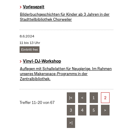
Vorlesezeit
Bilderbuchgeschichten für Kinder ab 3 Jahren in der
Stadtteilbibliothek Chorweiler
8.6.2024
11 bis 13 Uhr
Eintritt frei
Vinyl-DJ-Workshop
Auflegen mit Schallplatten für Neugierige. Im Rahmen
unseres Makerspace-Programms in der
Zentralbibliothek.
|<
<
1
2
Treffer 11–20 von 67
3
4
5
>
>|