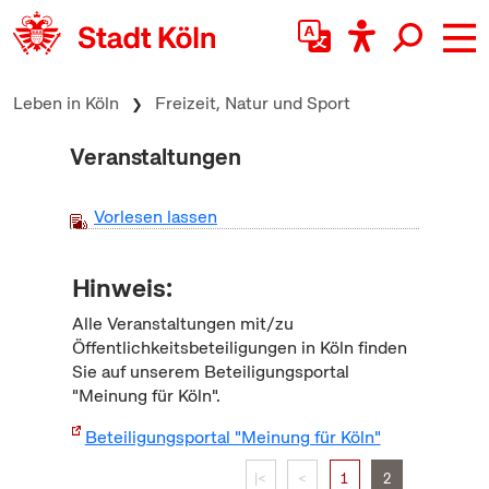
zum Inhalt springen
Leben in Köln
Freizeit, Natur und Sport
Veranstaltungen
Vorlesen lassen
Hinweis:
Alle Veranstaltungen mit/zu
Öffentlichkeitsbeteiligungen in Köln finden
Sie auf unserem Beteiligungsportal
"Meinung für Köln".
Beteiligungsportal "Meinung für Köln"
|<
<
1
2