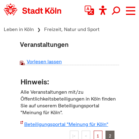
zum Inhalt springen
Leben in Köln
Freizeit, Natur und Sport
Veranstaltungen
Vorlesen lassen
Hinweis:
Alle Veranstaltungen mit/zu
Öffentlichkeitsbeteiligungen in Köln finden
Sie auf unserem Beteiligungsportal
"Meinung für Köln".
Beteiligungsportal "Meinung für Köln"
|<
<
1
2