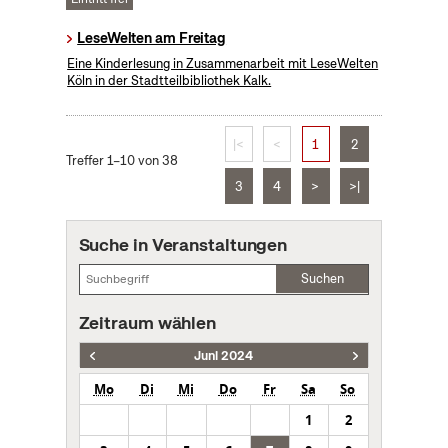
LeseWelten am Freitag
Eine Kinderlesung in Zusammenarbeit mit LeseWelten
Köln in der Stadtteilbibliothek Kalk.
|<
<
1
2
Treffer 1–10 von 38
3
4
>
>|
Suche in Veranstaltungen
Suchen
Zeitraum wählen
Juni 2024
Mo
Di
Mi
Do
Fr
Sa
So
1
2