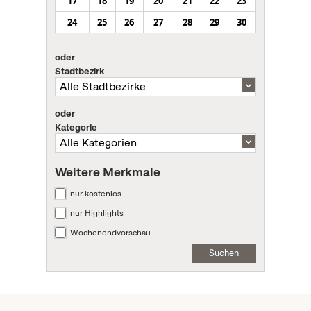
17
18
19
20
21
22
23
24
25
26
27
28
29
30
oder
Stadtbezirk
oder
Kategorie
Weitere Merkmale
nur kostenlos
nur Highlights
Wochenendvorschau
Suchen