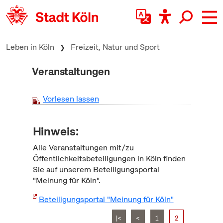
zum Inhalt springen
Leben in Köln
Freizeit, Natur und Sport
Veranstaltungen
Vorlesen lassen
Hinweis:
Alle Veranstaltungen mit/zu
Öffentlichkeitsbeteiligungen in Köln finden
Sie auf unserem Beteiligungsportal
"Meinung für Köln".
Beteiligungsportal "Meinung für Köln"
|<
<
1
2