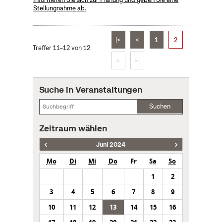
Stellungnahme ab.
|<
<
1
2
Treffer 11–12 von 12
>
>|
Suche in Veranstaltungen
Suchen
Zeitraum wählen
Juni 2024
Mo
Di
Mi
Do
Fr
Sa
So
1
2
3
4
5
6
7
8
9
10
11
12
13
14
15
16