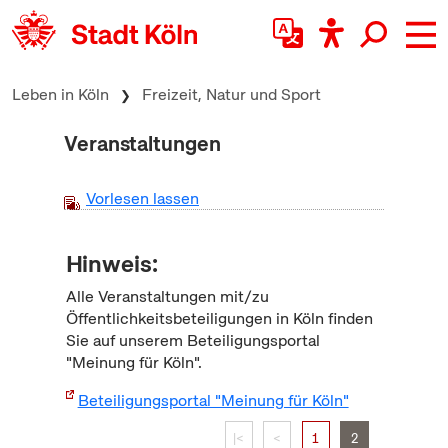
zum Inhalt springen
Leben in Köln
Freizeit, Natur und Sport
Veranstaltungen
Vorlesen lassen
Hinweis:
Alle Veranstaltungen mit/zu
Öffentlichkeitsbeteiligungen in Köln finden
Sie auf unserem Beteiligungsportal
"Meinung für Köln".
Beteiligungsportal "Meinung für Köln"
|<
<
1
2