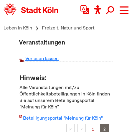
zum Inhalt springen
Leben in Köln
Freizeit, Natur und Sport
Veranstaltungen
Vorlesen lassen
Hinweis:
Alle Veranstaltungen mit/zu
Öffentlichkeitsbeteiligungen in Köln finden
Sie auf unserem Beteiligungsportal
"Meinung für Köln".
Beteiligungsportal "Meinung für Köln"
|<
<
1
2