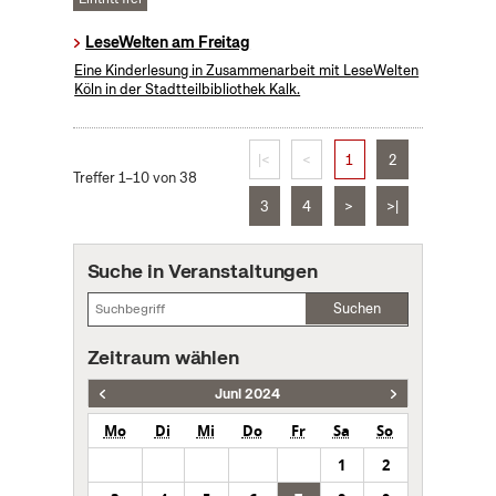
LeseWelten am Freitag
Eine Kinderlesung in Zusammenarbeit mit LeseWelten
Köln in der Stadtteilbibliothek Kalk.
|<
<
1
2
Treffer 1–10 von 38
3
4
>
>|
Suche in Veranstaltungen
Suchen
Zeitraum wählen
Juni 2024
Mo
Di
Mi
Do
Fr
Sa
So
1
2