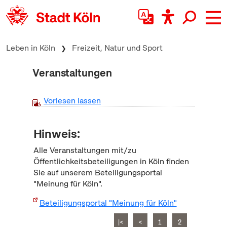
zum Inhalt springen
Leben in Köln
Freizeit, Natur und Sport
Veranstaltungen
Vorlesen lassen
Hinweis:
Alle Veranstaltungen mit/zu
Öffentlichkeitsbeteiligungen in Köln finden
Sie auf unserem Beteiligungsportal
"Meinung für Köln".
Beteiligungsportal "Meinung für Köln"
|<
<
1
2