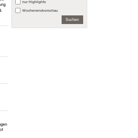
nur Highlights
ung
,
Wochenendvorschau
Suchen
ngen
pt