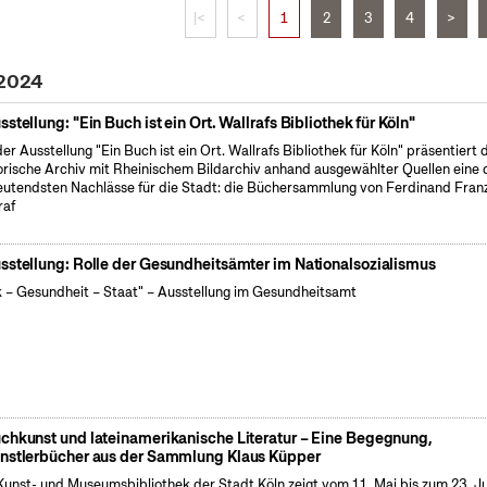
|<
<
1
2
3
4
>
 2024
sstellung: "Ein Buch ist ein Ort. Wallrafs Bibliothek für Köln"
der Ausstellung "Ein Buch ist ein Ort. Wallrafs Bibliothek für Köln" präsentiert 
orische Archiv mit Rheinischem Bildarchiv anhand ausgewählter Quellen eine 
utendsten Nachlässe für die Stadt: die Büchersammlung von Ferdinand Fran
raf
sstellung: Rolle der Gesundheitsämter im Nationalsozialismus
k – Gesundheit – Staat" – Ausstellung im Gesundheitsamt
chkunst und lateinamerikanische Literatur – Eine Begegnung,
nstlerbücher aus der Sammlung Klaus Küpper
Kunst- und Museumsbibliothek der Stadt Köln zeigt vom 11. Mai bis zum 23. J