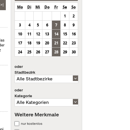
>|
Mo
Di
Mi
Do
Fr
Sa
So
1
2
3
4
5
6
7
8
9
10
11
12
13
14
15
16
das
17
18
19
20
21
22
23
der
z
24
25
26
27
28
29
30
oder
Stadtbezirk
oder
Kategorie
Weitere Merkmale
nur kostenlos
uni