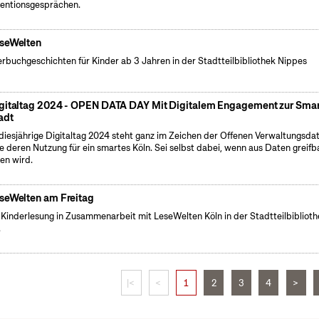
entionsgesprächen.
seWelten
erbuchgeschichten für Kinder ab 3 Jahren in der Stadtteilbibliothek Nippes
gitaltag 2024 - OPEN DATA DAY Mit Digitalem Engagement zur Sma
adt
diesjährige Digitaltag 2024 steht ganz im Zeichen der Offenen Verwaltungsda
e deren Nutzung für ein smartes Köln. Sei selbst dabei, wenn aus Daten greifb
en wird.
seWelten am Freitag
 Kinderlesung in Zusammenarbeit mit LeseWelten Köln in der Stadtteilbibliot
.
|<
<
1
2
3
4
>