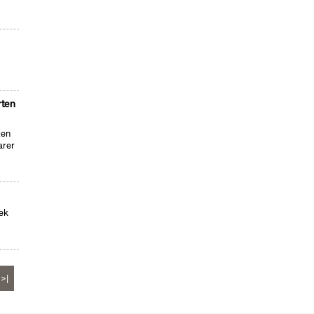
rten
ten
arer
hek
>|