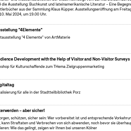
 die Ausstellung: Buchkunst und lateinamerikanische Literatur – Eine Begegn
tlerbücher aus der Sammlung Klaus Küpper. Ausstellungseröffnung am Freitag
10. Mai 2024, um 19.00 Uhr.
sstellung "4Elemente"
tausstellung "4 Elemente" von ArtMaterie
dience Development with the Help of Visitor and Non-Visitor Surveys
shop für Kulturschaffende zum THema Zielgruppenmarketing
gitaltag
alisierung für alle in der Stadtteilbibliothek Porz
terwerden – aber sicher!
orgen, schützen, sicher sein: Wer vorbereitet ist und entsprechende Vorkehru
ft, kann Straftaten und Verbrechen von sich abwenden, noch bevor sie überhau
ieren: Wie das gelingt, zeigen wir Ihnen bei unseren Kölner