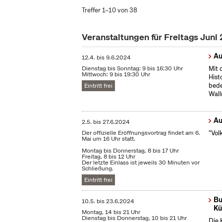
Treffer 1–10 von 38
Veranstaltungen für Freitags Juni
Au
12.4.
bis
9.6.2024
Dienstag bis Sonntag: 9 bis 16:30 Uhr
Mit 
Mittwoch: 9 bis 19:30 Uhr
Hist
bede
Eintritt frei
Wall
Au
2.5.
bis
27.6.2024
Der offizielle Eröffnungsvortrag findet am 6.
"Vol
Mai um 16 Uhr statt.
Montag bis Donnerstag, 8 bis 17 Uhr
Freitag, 8 bis 12 Uhr
Der letzte Einlass ist jeweils 30 Minuten vor
Schließung.
Eintritt frei
Bu
10.5.
bis
23.6.2024
Kü
Montag, 14 bis 21 Uhr
Dienstag bis Donnerstag, 10 bis 21 Uhr
Die 