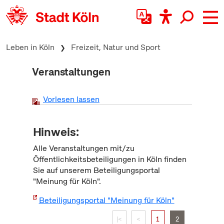
zum Inhalt springen
Leben in Köln
Freizeit, Natur und Sport
Veranstaltungen
Vorlesen lassen
Hinweis:
Alle Veranstaltungen mit/zu
Öffentlichkeitsbeteiligungen in Köln finden
Sie auf unserem Beteiligungsportal
"Meinung für Köln".
Beteiligungsportal "Meinung für Köln"
|<
<
1
2