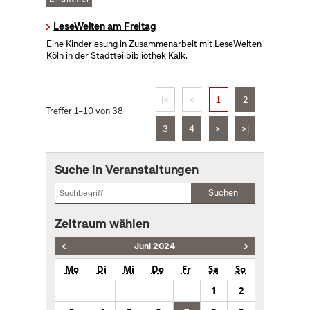
LeseWelten am Freitag
Eine Kinderlesung in Zusammenarbeit mit LeseWelten
Köln in der Stadtteilbibliothek Kalk.
|<
<
1
2
Treffer 1–10 von 38
3
4
>
>|
Suche in Veranstaltungen
Suchen
Zeitraum wählen
Juni 2024
Mo
Di
Mi
Do
Fr
Sa
So
1
2