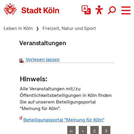
zum Inhalt springen
Leben in Köln
Freizeit, Natur und Sport
Veranstaltungen
Vorlesen lassen
Hinweis:
Alle Veranstaltungen mit/zu
Öffentlichkeitsbeteiligungen in Köln finden
Sie auf unserem Beteiligungsportal
"Meinung für Köln".
Beteiligungsportal "Meinung für Köln"
|<
<
2
3