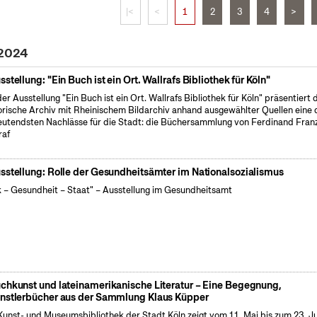
|<
<
1
2
3
4
>
 2024
sstellung: "Ein Buch ist ein Ort. Wallrafs Bibliothek für Köln"
der Ausstellung "Ein Buch ist ein Ort. Wallrafs Bibliothek für Köln" präsentiert 
orische Archiv mit Rheinischem Bildarchiv anhand ausgewählter Quellen eine 
utendsten Nachlässe für die Stadt: die Büchersammlung von Ferdinand Fran
raf
sstellung: Rolle der Gesundheitsämter im Nationalsozialismus
k – Gesundheit – Staat" – Ausstellung im Gesundheitsamt
chkunst und lateinamerikanische Literatur – Eine Begegnung,
nstlerbücher aus der Sammlung Klaus Küpper
Kunst- und Museumsbibliothek der Stadt Köln zeigt vom 11. Mai bis zum 23. J