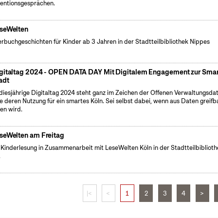
entionsgesprächen.
seWelten
erbuchgeschichten für Kinder ab 3 Jahren in der Stadtteilbibliothek Nippes
gitaltag 2024 - OPEN DATA DAY Mit Digitalem Engagement zur Sma
adt
diesjährige Digitaltag 2024 steht ganz im Zeichen der Offenen Verwaltungsda
e deren Nutzung für ein smartes Köln. Sei selbst dabei, wenn aus Daten greifb
en wird.
seWelten am Freitag
 Kinderlesung in Zusammenarbeit mit LeseWelten Köln in der Stadtteilbibliot
.
|<
<
1
2
3
4
>