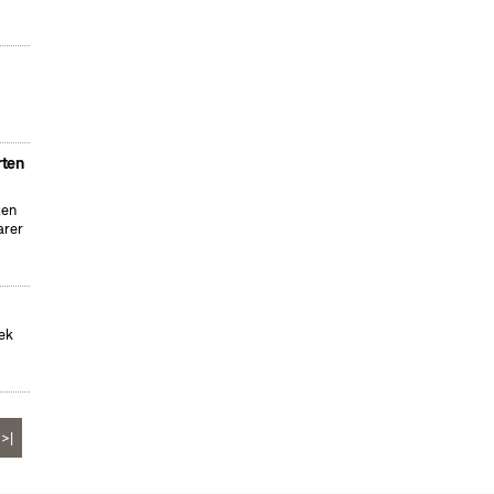
rten
ten
arer
hek
>|