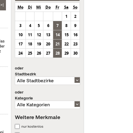
>|
Mo
Di
Mi
Do
Fr
Sa
So
1
2
3
4
5
6
7
8
9
10
11
12
13
14
15
16
das
17
18
19
20
21
22
23
der
z
24
25
26
27
28
29
30
oder
Stadtbezirk
oder
Kategorie
Weitere Merkmale
nur kostenlos
uni