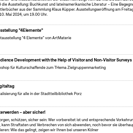
 die Ausstellung: Buchkunst und lateinamerikanische Literatur – Eine Begegn
tlerbücher aus der Sammlung Klaus Küpper. Ausstellungseröffnung am Freitag
10. Mai 2024, um 19.00 Uhr.
sstellung "4Elemente"
tausstellung "4 Elemente" von ArtMaterie
dience Development with the Help of Visitor and Non-Visitor Surveys
shop für Kulturschaffende zum THema Zielgruppenmarketing
gitaltag
alisierung für alle in der Stadtteilbibliothek Porz
terwerden – aber sicher!
orgen, schützen, sicher sein: Wer vorbereitet ist und entsprechende Vorkehru
ft, kann Straftaten und Verbrechen von sich abwenden, noch bevor sie überhau
ieren: Wie das gelingt, zeigen wir Ihnen bei unseren Kölner