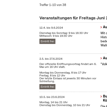
Treffer 1–10 von 38
Veranstaltungen für Freitags Juni
Au
12.4.
bis
9.6.2024
Dienstag bis Sonntag: 9 bis 16:30 Uhr
Mit 
Mittwoch: 9 bis 19:30 Uhr
Hist
bede
Eintritt frei
Wall
Au
2.5.
bis
27.6.2024
Der offizielle Eröffnungsvortrag findet am 6.
"Vol
Mai um 16 Uhr statt.
Montag bis Donnerstag, 8 bis 17 Uhr
Freitag, 8 bis 12 Uhr
Der letzte Einlass ist jeweils 30 Minuten vor
Schließung.
Eintritt frei
Bu
10.5.
bis
23.6.2024
Kü
Montag, 14 bis 21 Uhr
Dienstag bis Donnerstag, 10 bis 21 Uhr
Die 