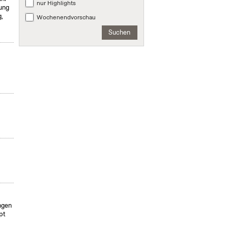
nur Highlights
ung
,
Wochenendvorschau
Suchen
ngen
pt