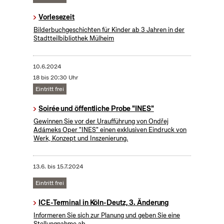
Vorlesezeit
Bilderbuchgeschichten für Kinder ab 3 Jahren in der
Stadtteilbibliothek Mülheim
10.6.2024
18 bis 20:30 Uhr
Eintritt frei
Soirée und öffentliche Probe "INES"
Gewinnen Sie vor der Uraufführung von Ondřej
Adámeks Oper "INES" einen exklusiven Eindruck von
Werk, Konzept und Inszenierung.
13.6.
bis
15.7.2024
Eintritt frei
ICE-Terminal in Köln-Deutz, 3. Änderung
Informeren Sie sich zur Planung und geben Sie eine
Stellungnahme ab.