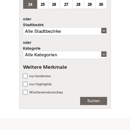
24
25
26
27
28
29
30
oder
Stadtbezirk
oder
Kategorie
Weitere Merkmale
nur kostenlos
nur Highlights
Wochenendvorschau
Suchen