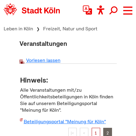
zum Inhalt springen
Leben in Köln
Freizeit, Natur und Sport
Veranstaltungen
Vorlesen lassen
Hinweis:
Alle Veranstaltungen mit/zu
Öffentlichkeitsbeteiligungen in Köln finden
Sie auf unserem Beteiligungsportal
"Meinung für Köln".
Beteiligungsportal "Meinung für Köln"
|<
<
1
2