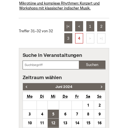
Mikrotöne und komplexe Rhythmen: Konzert und
Workshops mit klassischer indischer Musik.
|<
<
1
2
Treffer 31–32 von 32
3
4
>
>|
Suche in Veranstaltungen
Suchen
Zeitraum wählen
Juni 2024
Mo
Di
Mi
Do
Fr
Sa
So
1
2
3
4
5
6
7
8
9
10
11
12
13
14
15
16