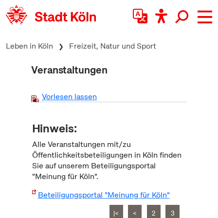
zum Inhalt springen
Leben in Köln
Freizeit, Natur und Sport
Veranstaltungen
Vorlesen lassen
Hinweis:
Alle Veranstaltungen mit/zu
Öffentlichkeitsbeteiligungen in Köln finden
Sie auf unserem Beteiligungsportal
"Meinung für Köln".
Beteiligungsportal "Meinung für Köln"
|<
<
2
3