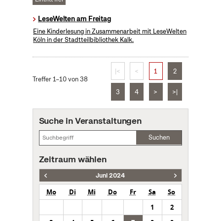
LeseWelten am Freitag
Eine Kinderlesung in Zusammenarbeit mit LeseWelten
Köln in der Stadtteilbibliothek Kalk.
|<
<
1
2
Treffer 1–10 von 38
3
4
>
>|
Suche in Veranstaltungen
Suchen
Zeitraum wählen
Juni 2024
Mo
Di
Mi
Do
Fr
Sa
So
1
2