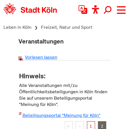
zum Inhalt springen
Leben in Köln
Freizeit, Natur und Sport
Veranstaltungen
Vorlesen lassen
Hinweis:
Alle Veranstaltungen mit/zu
Öffentlichkeitsbeteiligungen in Köln finden
Sie auf unserem Beteiligungsportal
"Meinung für Köln".
Beteiligungsportal "Meinung für Köln"
|<
<
1
2