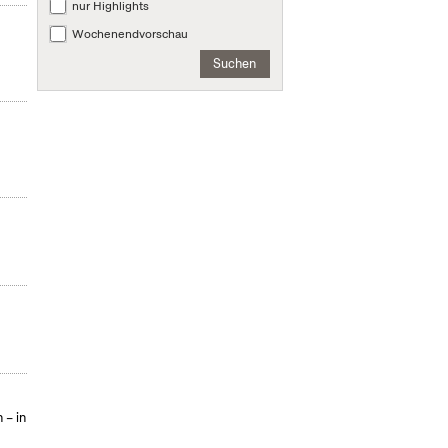
nur Highlights
Wochenendvorschau
Suchen
 – in