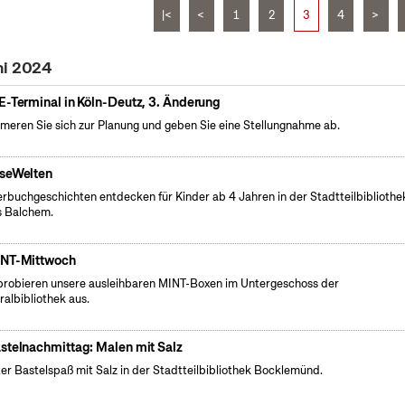
|<
<
1
2
3
4
>
ni 2024
E-Terminal in Köln-Deutz, 3. Änderung
rmeren Sie sich zur Planung und geben Sie eine Stellungnahme ab.
seWelten
erbuchgeschichten entdecken für Kinder ab 4 Jahren in der Stadtteilbibliothe
 Balchem.
NT-Mittwoch
probieren unsere ausleihbaren MINT-Boxen im Untergeschoss der
ralbibliothek aus.
stelnachmittag: Malen mit Salz
er Bastelspaß mit Salz in der Stadtteilbibliothek Bocklemünd.