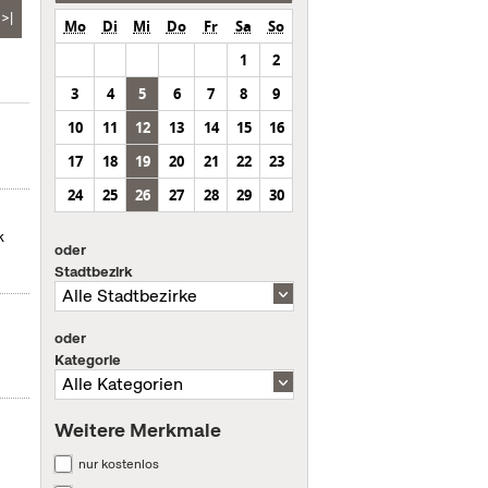
>|
Mo
Di
Mi
Do
Fr
Sa
So
1
2
3
4
5
6
7
8
9
10
11
12
13
14
15
16
17
18
19
20
21
22
23
24
25
26
27
28
29
30
k
oder
Stadtbezirk
oder
Kategorie
Weitere Merkmale
nur kostenlos