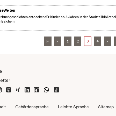
seWelten
erbuchgeschichten entdecken für Kinder ab 4 Jahren in der Stadtteilbibliothe
 Balchem.
|<
<
1
2
3
4
>
e
etter
heit
Gebärdensprache
Leichte Sprache
Sitemap