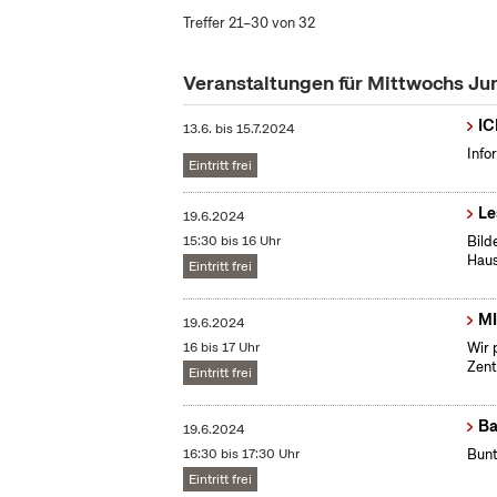
Treffer 21–30 von 32
Veranstaltungen für Mittwochs Ju
IC
13.6.
bis
15.7.2024
Info
Eintritt frei
Le
19.6.2024
15:30 bis 16 Uhr
Bild
Haus
Eintritt frei
MI
19.6.2024
16 bis 17 Uhr
Wir 
Zent
Eintritt frei
Ba
19.6.2024
16:30 bis 17:30 Uhr
Bunt
Eintritt frei