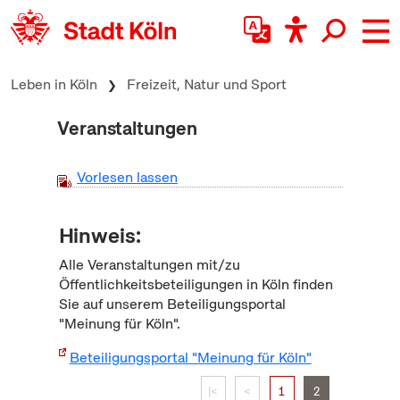
zum Inhalt springen
Leben in Köln
Freizeit, Natur und Sport
Veranstaltungen
Vorlesen lassen
Hinweis:
Alle Veranstaltungen mit/zu
Öffentlichkeitsbeteiligungen in Köln finden
Sie auf unserem Beteiligungsportal
"Meinung für Köln".
Beteiligungsportal "Meinung für Köln"
|<
<
1
2