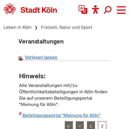
zum Inhalt springen
Leben in Köln
Freizeit, Natur und Sport
Veranstaltungen
Vorlesen lassen
Hinweis:
Alle Veranstaltungen mit/zu
Öffentlichkeitsbeteiligungen in Köln finden
Sie auf unserem Beteiligungsportal
"Meinung für Köln".
Beteiligungsportal "Meinung für Köln"
|<
<
1
2