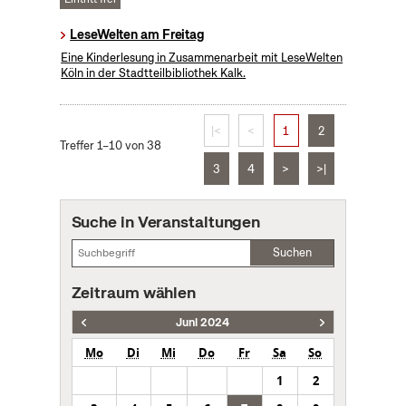
LeseWelten am Freitag
Eine Kinderlesung in Zusammenarbeit mit LeseWelten
Köln in der Stadtteilbibliothek Kalk.
|<
<
1
2
Treffer 1–10 von 38
3
4
>
>|
Suche in Veranstaltungen
Suchen
Zeitraum wählen
Juni 2024
Mo
Di
Mi
Do
Fr
Sa
So
1
2