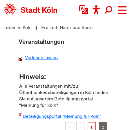
zum Inhalt springen
Leben in Köln
Freizeit, Natur und Sport
Veranstaltungen
Vorlesen lassen
Hinweis:
Alle Veranstaltungen mit/zu
Öffentlichkeitsbeteiligungen in Köln finden
Sie auf unserem Beteiligungsportal
"Meinung für Köln".
Beteiligungsportal "Meinung für Köln"
|<
<
1
2