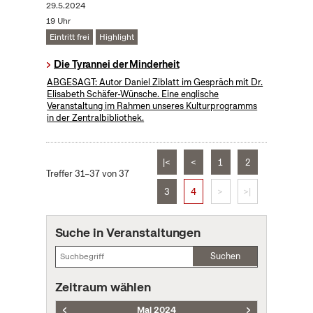
29.5.2024
19 Uhr
Eintritt frei
Highlight
Die Tyrannei der Minderheit
ABGESAGT: Autor Daniel Ziblatt im Gespräch mit Dr.
Elisabeth Schäfer-Wünsche. Eine englische
Veranstaltung im Rahmen unseres Kulturprogramms
in der Zentralbibliothek.
|<
<
1
2
Treffer 31–37 von 37
3
4
>
>|
Suche in Veranstaltungen
Suchen
Zeitraum wählen
Mai 2024