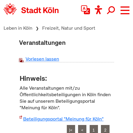
zum Inhalt springen
Leben in Köln
Freizeit, Natur und Sport
Veranstaltungen
Vorlesen lassen
Hinweis:
Alle Veranstaltungen mit/zu
Öffentlichkeitsbeteiligungen in Köln finden
Sie auf unserem Beteiligungsportal
"Meinung für Köln".
Beteiligungsportal "Meinung für Köln"
|<
<
1
2