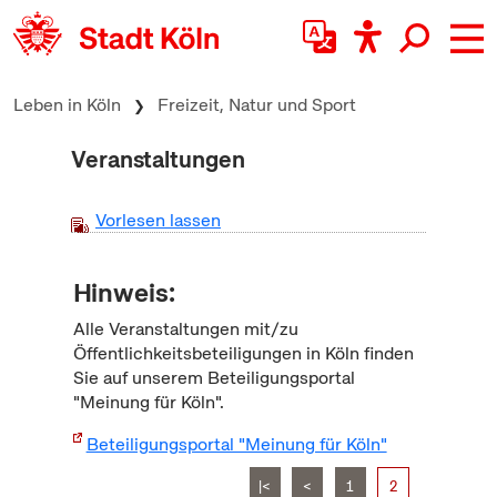
zum Inhalt springen
Leben in Köln
Freizeit, Natur und Sport
Veranstaltungen
Vorlesen lassen
Hinweis:
Alle Veranstaltungen mit/zu
Öffentlichkeitsbeteiligungen in Köln finden
Sie auf unserem Beteiligungsportal
"Meinung für Köln".
Beteiligungsportal "Meinung für Köln"
|<
<
1
2