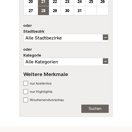
20
21
22
23
24
25
26
27
28
29
30
31
oder
Stadtbezirk
oder
Kategorie
Weitere Merkmale
nur kostenlos
nur Highlights
Wochenendvorschau
Suchen