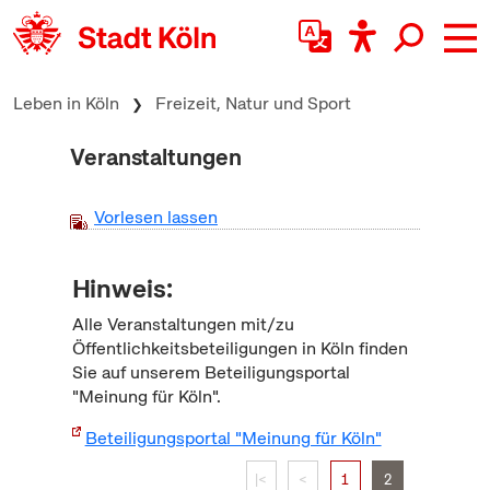
zum Inhalt springen
Leben in Köln
Freizeit, Natur und Sport
Veranstaltungen
Vorlesen lassen
Hinweis:
Alle Veranstaltungen mit/zu
Öffentlichkeitsbeteiligungen in Köln finden
Sie auf unserem Beteiligungsportal
"Meinung für Köln".
Beteiligungsportal "Meinung für Köln"
|<
<
1
2