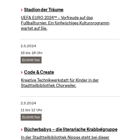
Stadion der Träume
UEFA EURO 2024™ – Vorfreude auf das
Fußballturnier. Ein fünfwöchiges Kulturprogramm
wartet auf Sie.
2.5.2024
16 bis 18 Uhr
Eintritt frei
Code & Create
Kreative Technikwerkstatt für Kinder in der
Stadtteilbibliothek Chorweiler.
2.5.2024
11 bis 12 Uhr
Eintritt frei
Bücherbabys – die literarische Krabbelgruppe
In der Stadtteilbibliothek Nippes steht bei dieser