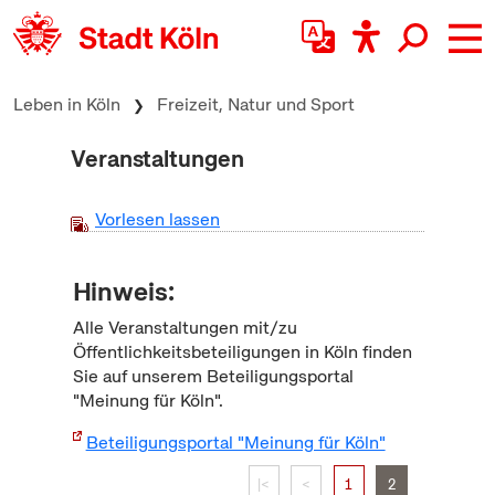
zum Inhalt springen
Leben in Köln
Freizeit, Natur und Sport
Veranstaltungen
Vorlesen lassen
Hinweis:
Alle Veranstaltungen mit/zu
Öffentlichkeitsbeteiligungen in Köln finden
Sie auf unserem Beteiligungsportal
"Meinung für Köln".
Beteiligungsportal "Meinung für Köln"
|<
<
1
2