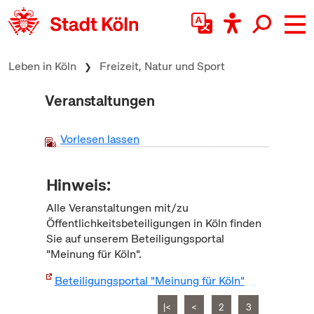
zum Inhalt springen
Leben in Köln
Freizeit, Natur und Sport
Veranstaltungen
Vorlesen lassen
Hinweis:
Alle Veranstaltungen mit/zu
Öffentlichkeitsbeteiligungen in Köln finden
Sie auf unserem Beteiligungsportal
"Meinung für Köln".
Beteiligungsportal "Meinung für Köln"
|<
<
2
3