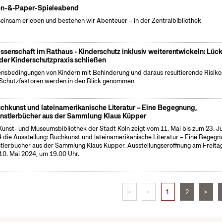
n-&-Paper-Spieleabend
insam erleben und bestehen wir Abenteuer – in der Zentralbibliothek
ssenschaft im Rathaus - Kinderschutz inklusiv weiterentwickeln: Lüc
 der Kinderschutzpraxis schließen
nsbedingungen von Kindern mit Behinderung und daraus resultierende Risiko
Schutzfaktoren werden in den Blick genommen
chkunst und lateinamerikanische Literatur – Eine Begegnung,
nstlerbücher aus der Sammlung Klaus Küpper
Kunst- und Museumsbibliothek der Stadt Köln zeigt vom 11. Mai bis zum 23. J
 die Ausstellung: Buchkunst und lateinamerikanische Literatur – Eine Begegn
tlerbücher aus der Sammlung Klaus Küpper. Ausstellungseröffnung am Freitag
10. Mai 2024, um 19.00 Uhr.
|<
<
1
2
>