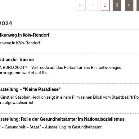
|<
<
1
2
>
 2024
lkenweg in Köln-Rondorf
enweg in Köln-Rondorf
adion der Träume
 EURO 2024™ – Vorfreude auf das Fußballturnier. Ein fünfwöchiges
urprogramm wartet auf Sie.
sstellung – "Kleine Paradiese"
Künstler Stephan Hedrich zeigt in einem Film seinen Blick vom Stadtbezirk Po
r aufgewachsen ist.
sstellung: Rolle der Gesundheitsämter im Nationalsozialismus
k – Gesundheit – Staat" – Ausstellung im Gesundheitsamt