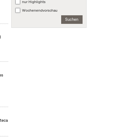
nur Highlights
Wochenendvorschau
Suchen
l
es
oteca