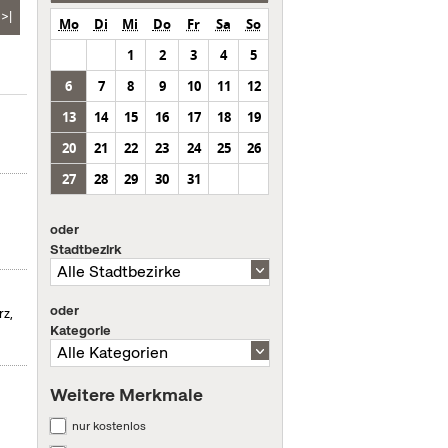
>|
Mo
Di
Mi
Do
Fr
Sa
So
1
2
3
4
5
6
7
8
9
10
11
12
13
14
15
16
17
18
19
20
21
22
23
24
25
26
27
28
29
30
31
oder
Stadtbezirk
oder
rz,
Kategorie
Weitere Merkmale
nur kostenlos