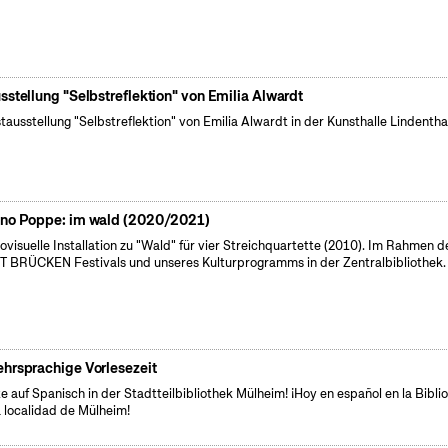
sstellung "Selbstreflektion" von Emilia Alwardt
tausstellung "Selbstreflektion" von Emilia Alwardt in der Kunsthalle Lindentha
no Poppe: im wald (2020/2021)
ovisuelle Installation zu "Wald" für vier Streichquartette (2010). Im Rahmen d
 BRÜCKEN Festivals und unseres Kulturprogramms in der Zentralbibliothek.
hrsprachige Vorlesezeit
e auf Spanisch in der Stadtteilbibliothek Mülheim! ¡Hoy en español en la Bibli
a localidad de Mülheim!