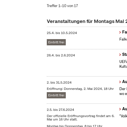
Treffer 1–10 von 17
Veranstaltungen für Montags Mai
Fa
25.4.
bis
10.5.2024
Falk
Eintritt frei
St
26.4.
bis
2.6.2024
UEFA
Kult
Au
2.
bis
31.5.2024
Eröffnung: Donnerstag, 2. Mai 2024, 18 Uhr
Der 
wo e
Eintritt frei
Au
2.5.
bis
27.6.2024
Der offizielle Eröffnungsvortrag findet am 6.
"Vol
Mai um 16 Uhr statt.
Montag bis Donnerstag, 8 bis 17 Uhr