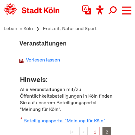
zum Inhalt springen
Leben in Köln
Freizeit, Natur und Sport
Veranstaltungen
Vorlesen lassen
Hinweis:
Alle Veranstaltungen mit/zu
Öffentlichkeitsbeteiligungen in Köln finden
Sie auf unserem Beteiligungsportal
"Meinung für Köln".
Beteiligungsportal "Meinung für Köln"
|<
<
1
2