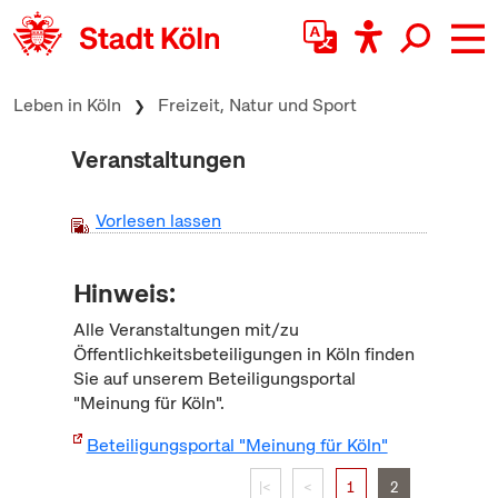
zum Inhalt springen
Leben in Köln
Freizeit, Natur und Sport
Veranstaltungen
Vorlesen lassen
Hinweis:
Alle Veranstaltungen mit/zu
Öffentlichkeitsbeteiligungen in Köln finden
Sie auf unserem Beteiligungsportal
"Meinung für Köln".
Beteiligungsportal "Meinung für Köln"
|<
<
1
2