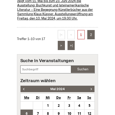
zeigt vom 11. Mai bis zum 23. Juni 2024 die
Ausstellung: Buchkunst und lateinamerikanische
Literatur – Eine Begegnung Künstlerbücher aus der
Sammlung Klaus Küpper. Ausstellungseröffnung am
Freitag, den 10. Mai 2024, um 19.00 Uhr.
|<
<
1
2
Treffer 1–10 von 17
>
>|
Suche in Veranstaltungen
Suchen
Zeitraum wählen
Mai 2024
Mo
Di
Mi
Do
Fr
Sa
So
1
2
3
4
5
6
7
8
9
10
11
12